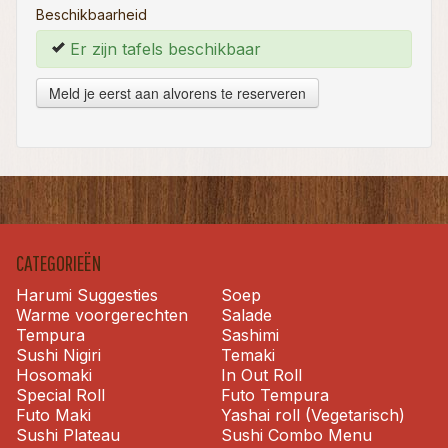
Beschikbaarheid
Er zijn tafels beschikbaar
Meld je eerst aan alvorens te reserveren
CATEGORIEËN
Harumi Suggesties
Soep
Warme voorgerechten
Salade
Tempura
Sashimi
Sushi Nigiri
Temaki
Hosomaki
In Out Roll
Special Roll
Futo Tempura
Futo Maki
Yashai roll (Vegetarisch)
Sushi Plateau
Sushi Combo Menu