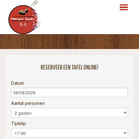
HOME
BESTELLEN
RESERVEER EEN TAFEL ONLINE!
MENU
Datum
RESERVATIES
OVER ONS
Aantal personen
LOGIN
Tijdstip
CONTACT