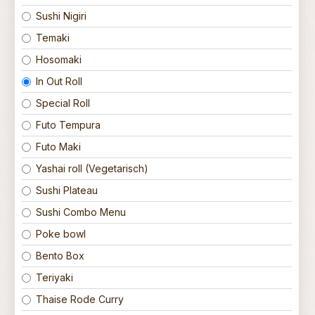
Sushi Nigiri
Temaki
Hosomaki
In Out Roll
Special Roll
Futo Tempura
Futo Maki
Yashai roll (Vegetarisch)
Sushi Plateau
Sushi Combo Menu
Poke bowl
Bento Box
Teriyaki
Thaise Rode Curry