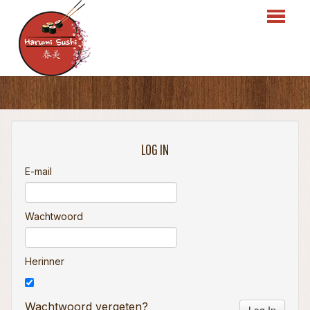
HOME
BESTELLEN
LOG IN
MENU
E-mail
RESERVATIES
Wachtwoord
OVER ONS
LOGIN
Herinner
CONTACT
Wachtwoord vergeten?